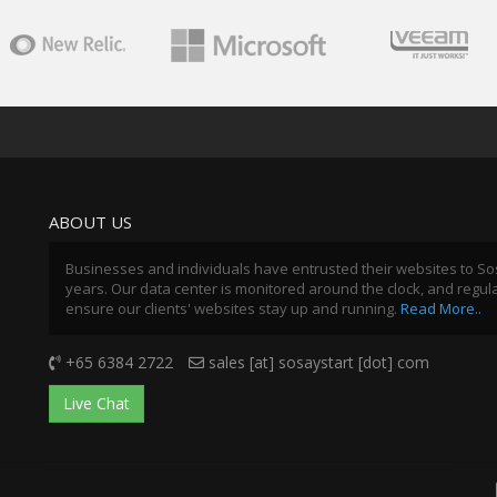
ABOUT US
Businesses and individuals have entrusted their websites to So
years. Our data center is monitored around the clock, and regul
ensure our clients' websites stay up and running.
Read More..
+65 6384 2722
sales [at] sosaystart [dot] com
Live Chat