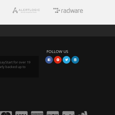
FOLLOW US
sayStart for over 19
arly backed up to