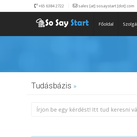
+65 6384 2722
sales [at] sosaystart [dot] com
Főoldal
Szolgá
Tudásbázis