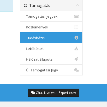
Támogatás
Támogatási jegyek
Közlemények
Tudásbázis
Letöltések
Hálózat állapota
Új Támogatási Jegy
Chat Live with Expert now