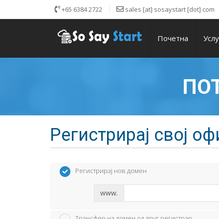
+65 6384 2722
sales [at] sosaystart [dot] com
Почетна
Усл
ПО
Регистрирај свој о
Регистрирај нов домен
www.
Трансфер на домен од друг регистрар