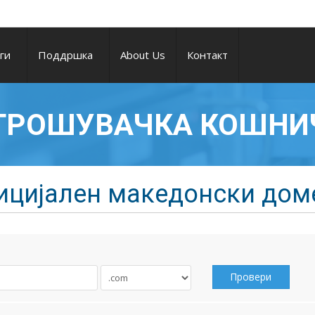
уги
Поддршка
About Us
Контакт
ТРОШУВАЧКА КОШНИ
фицијален македонски дом
Провери