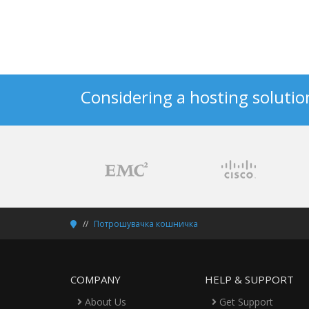
Considering a hosting solutio
Потрошувачка кошничка
COMPANY
HELP & SUPPORT
About Us
Get Support