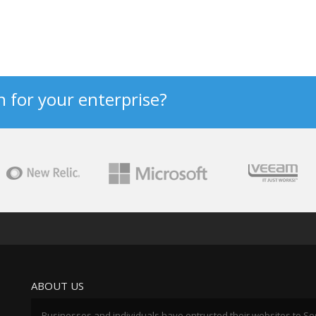
n for your enterprise?
ABOUT US
Businesses and individuals have entrusted their websites to So